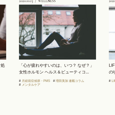
2020.10.13
WELLNESS
2020
L
対処
「心が疲れやすいのは、いつ？ なぜ？」
の
女性ホルモン ヘルス＆ビューティコ...
#
L
#
月経前症候群・PMS
#
増田美加 連載コラム
#
メンタルケア