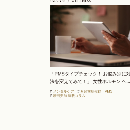
2020.11.22
WELLNESS
「PMSタイプチェック！ お悩み別に
法を変えてみて！」 女性ホルモン ヘ...
#
メンタルケア
#
月経前症候群・PMS
#
増田美加 連載コラム