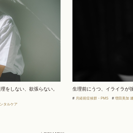
「無理をしない、欲張らない。
生理前にうつ、イライラが強
#
月経前症候群・PMS
#
増田美加 
ンタルケア