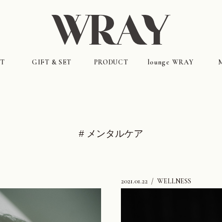
T
GIFT & SET
PRODUCT
lounge WRAY
LOOK BOOK
ギフト&セット（特別価格）
インナーケア
ALL ITEMS
フェムケア
スキンケア
ヘア&スカルプケア
ラウンジウェア
# メンタルケア
靴下&アンダーウェア
ホーム・雑貨
2021.01.22
WELLNESS