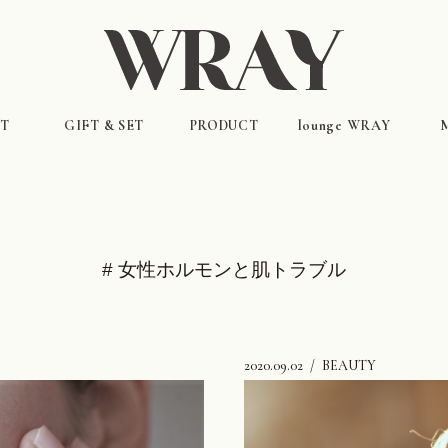
T
GIFT & SET
PRODUCT
lounge WRAY
LOOK BOOK
ギフト&セット（特別価格）
インナーケア
ALL ITEMS
フェムケア
スキンケア
ヘア&スカルプケア
ラウンジウェア
# 女性ホルモンと肌トラブル
靴下&アンダーウェア
ホーム・雑貨
2020.09.02
BEAUTY