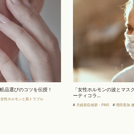
化粧品選びのコツを伝授！
「女性ホルモンの波とマスク
ーティコラ...
女性ホルモンと肌トラブル
#
月経前症候群・PMS
#
増田美加 