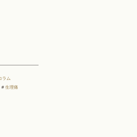
コラム
#
生理痛