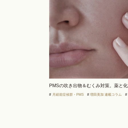
PMSの吹き出物＆むくみ対策。薬と
#
月経前症候群・PMS
#
増田美加 連載コラム
#