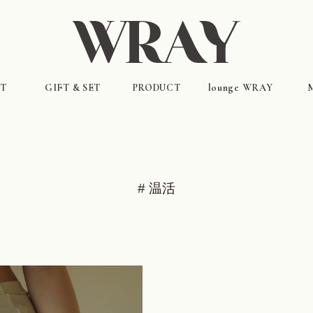
T
GIFT & SET
PRODUCT
lounge WRAY
LOOK BOOK
ギフト&セット（特別価格）
インナーケア
ALL ITEMS
フェムケア
スキンケア
ヘア&スカルプケア
ラウンジウェア
# 温活
靴下&アンダーウェア
ホーム・雑貨