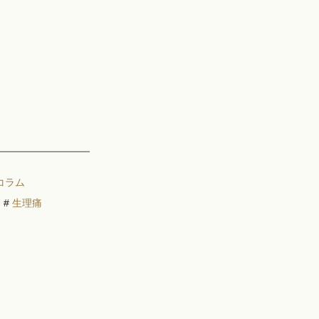
コラム
#
生理痛