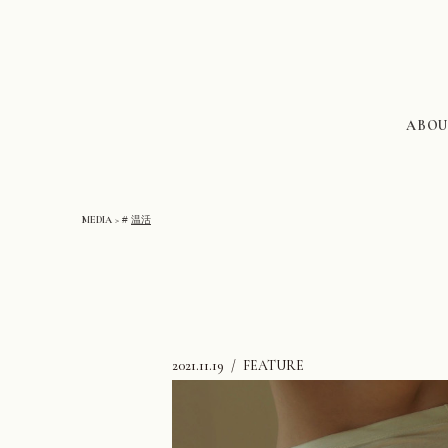
ABOU
MEDIA
#
温活
2021.11.19
FEATURE