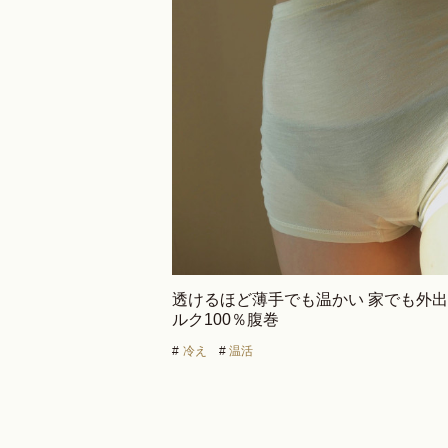
透けるほど薄手でも温かい 家でも外
ルク100％腹巻
#
冷え
#
温活