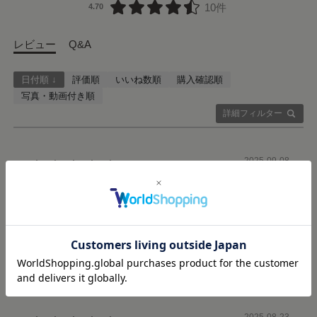
10件
4.70
レビュー
Q&A
日付順 ↓
評価順
いいね数順
購入確認順
写真・動画付き順
詳細フィルター
2025-09-08
ご購入者様
購入確認済み
158センチにMサイズは長かったが概ね気に入ってます
商品：
リネンコットンワンピース／Sサイズ／ホワイト
役に立った
0