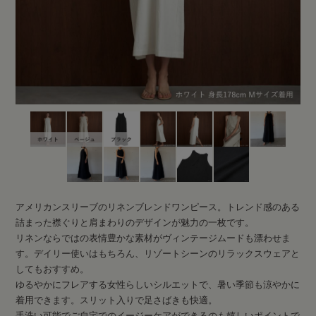
靴下&アンダーウェア
ホーム・雑貨
lounge WRAY
LOOK BOOK
ALL ITEMS
MEDIA
アメリカンスリーブのリネンブレンドワンピース。トレンド感のある
詰まった襟ぐりと肩まわりのデザインが魅力の一枚です。
取扱店舗
リネンならではの表情豊かな素材がヴィンテージムードも漂わせま
会員登録 / ログイン
す。デイリー使いはもちろん、リゾートシーンのリラックスウェアと
カート
してもおすすめ。
ゆるやかにフレアする女性らしいシルエットで、暑い季節も涼やかに
着用できます。スリット入りで足さばきも快適。
手洗い可能でご自宅でのイージーケアができるのも嬉しいポイントで