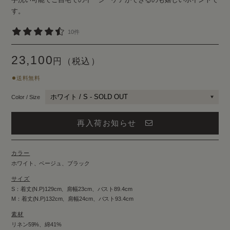
す。
キャンセルポリシー
よくあるご質問
10件
お問い合わせ
23,100
円（税込）
送料無料
Color / Size
再入荷お知らせ
カラー
ホワイト、ベージュ、ブラック
サイズ
S：着丈(N.P)129cm、肩幅23cm、バスト89.4cm
M：着丈(N.P)132cm、肩幅24cm、バスト93.4cm
素材
リネン59%、綿41%