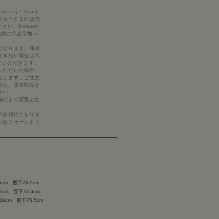
Pay・Paidy
トカードまたは代
さい。Amazon
自動的に代金引換へ
となります。商品
できない場合は代
ていただきます。
いただいた場合、
たします。ご注文
せん。通常商品を
さい。
等により変更とな
のお届けとなりま
わせフォームより
cm、股下70.5cm
cm、股下73.5cm
8cm、股下75.5cm