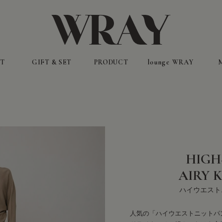
T
GIFT & SET
PRODUCT
lounge WRAY
LOOK BOOK
ギフト&セット（特別価格）
インナーケア
ALL ITEMS
フェムケア
スキンケア
ヘア&スカルプケア
ラウンジウェア
靴下&アンダーウェア
ホーム・雑貨
HIGH
AIRY 
ハイウエスト
人気の「ハイウエストニットパ