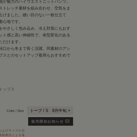
地が魅力のハイウエストニットパンツ。
ストレッチ素材を組み合わせ、空気をま
上げました。縫い目のない一枚仕立て
着心地です。
をやさしく包み込み、冷え対策にもおす
ット感と高い伸縮性で、体型変化のある
ただけます。
秋口から冬まで長く活躍。同素材のアシ
プスとのセットアップ着用もおすすめで
トップス
Color / Size
販売開始お知らせ
およびサイズが合
客様都合による返