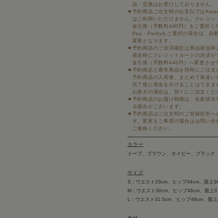
品・交換はお受けしておりません。
予約商品ご注文時のお支払ではAmazon
はご利用いただけません。クレジッ
金引換（手数料440円）をご選択くだ
Pay・Paidyをご選択の場合は、
変更となります。
予約商品のご決済確定は商品発送時
発送時にクレジットカードの決済が
金引換（手数料440円）へ変更させ
予約商品と通常商品を同時にご注文
予約商品の入荷後、まとめて発送い
完了後に発送を分けることはできま
お急ぎの場合は、別々にご注文くだ
予約商品のお届け時期は、生産状況
る場合がございます。
予約商品はご注文時のご登録住所へ
す。変更をご希望の場合はお問い合
ご連絡ください。
カラー
トープ、ブラウン、ネイビー、ブラック
サイズ
S：ウエスト29cm、ヒップ44cm、股上36
M：ウエスト30cm、ヒップ46cm、股上37
L：ウエスト31.5cm、ヒップ48cm、股上3