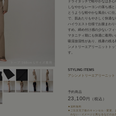
ドライタッチで軽やかなはき心
しなやかなレーヨンの落ち感と
とうような軽やかな風合いに仕
で、肌あたりもやさしく快適な
ハイウエスト仕様でお腹まわり
すめ。締め付け感の少ないフィ
マタニティ期にも快適に着用い
吸湿放湿性があり、残暑の残る
ンメトリーエアリーニットトッ
す。
STYLING ITEMS
アシンメトリーエアリーニット
予約商品
23,100
円（税込）
送料無料
ご注文完了後のキャンセル・変更、
わない・イメージと異なるなどのお