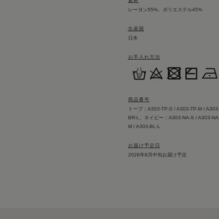
素材
レーヨン55%、ポリエステル45%
生産国
日本
お手入れ方法
商品番号
トープ：A303-TP-S / A303-TP-M / A303
BR-L、ネイビー：A303-NA-S / A303-NA-
M / A303-BL-L
お届け予定日
2026年8月中旬お届け予定